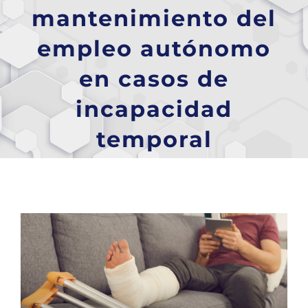
mantenimiento del
empleo autónomo
en casos de
incapacidad
temporal
Ver
imagen
más
grande