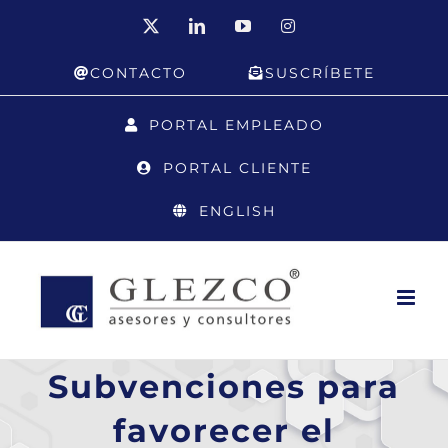
Saltar
X
LinkedIn
YouTube
Instagram
al
CONTACTO
SUSCRÍBETE
contenido
PORTAL EMPLEADO
PORTAL CLIENTE
ENGLISH
Subvenciones para
favorecer el