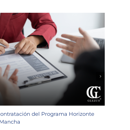
contratación del Programa Horizonte
Subve
a Mancha
de Ca
30/07/2