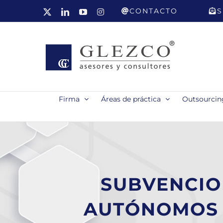
Saltar
CONTACTO
S
X
LinkedIn
YouTube
Instagram
al
contenido
Firma
Áreas de práctica
Outsourcing
SUBVENCIO
AUTÓNOMOS 