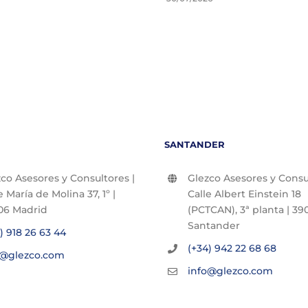
SANTANDER
co Asesores y Consultores |
Glezco Asesores y Consul
e María de Molina 37, 1º |
Calle Albert Einstein 18
06 Madrid
(PCTCAN), 3ª planta | 390
Santander
) 918 26 63 44
(+34) 942 22 68 68
o@glezco.com
info@glezco.com