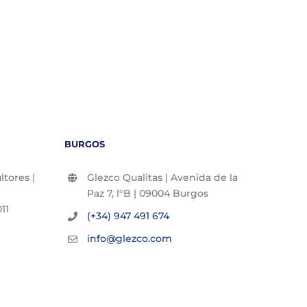
BURGOS
tores |
Glezco Qualitas | Avenida de la
Paz 7, l°B | 09004 Burgos
11
(+34) 947 491 674
info@glezco.com