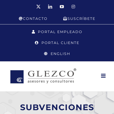
Saltar
X
LinkedIn
YouTube
Instagram
al
CONTACTO
SUSCRÍBETE
contenido
PORTAL EMPLEADO
PORTAL CLIENTE
ENGLISH
SUBVENCIONES