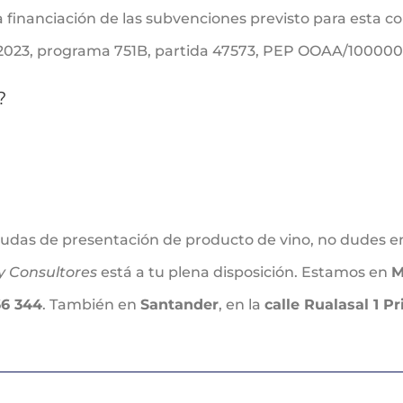
a financiación de las subvenciones previsto para esta c
X 2023, programa 751B, partida 47573, PEP OOAA/10000
?
yudas de presentación de producto de vino, no dudes e
y Consultores
está a tu plena disposición. Estamos en
M
66 344
. También en
Santander
, en la
calle Rualasal 1 Pr