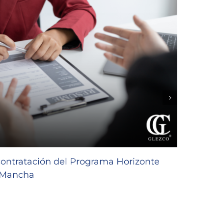
contratación del Programa Horizonte
Subve
a Mancha
de Ca
30/07/2