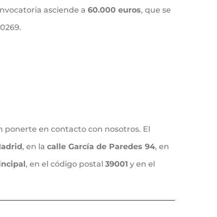
onvocatoria asciende a
60.000 euros
, que se
00269.
n ponerte en contacto con nosotros. El
adrid
, en la
calle García de Paredes 94
, en
incipal
, en el código postal
39001
y en el