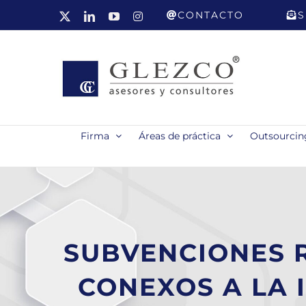
Saltar
CONTACTO
S
X
LinkedIn
YouTube
Instagram
al
contenido
Firma
Áreas de práctica
Outsourcing
SUBVENCIONES R
CONEXOS A LA 