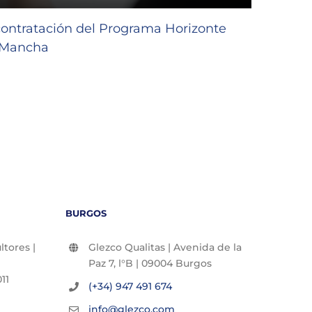
contratación del Programa Horizonte
Subve
a Mancha
de Ca
30/07/2
BURGOS
tores |
Glezco Qualitas | Avenida de la
Paz 7, l°B | 09004 Burgos
11
(+34) 947 491 674
info@glezco.com