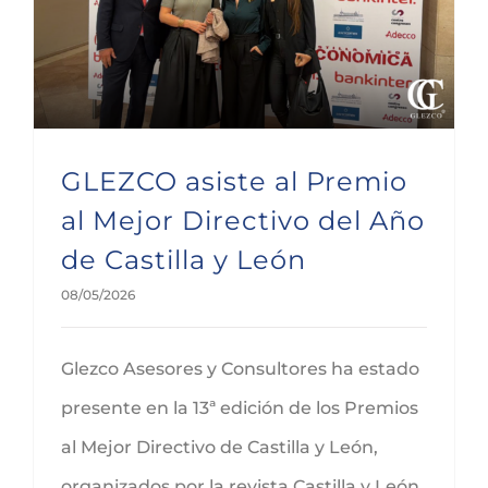
GLEZCO asiste al Premio al Mejor Directivo del Año de Castilla y León
GLEZCO asiste al Premio
al Mejor Directivo del Año
de Castilla y León
08/05/2026
Glezco Asesores y Consultores ha estado
presente en la 13ª edición de los Premios
al Mejor Directivo de Castilla y León,
organizados por la revista Castilla y León