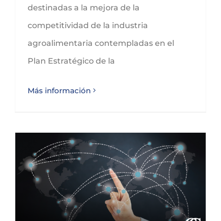
destinadas a la mejora de la
competitividad de la industria
agroalimentaria contempladas en el
Plan Estratégico de la
Más información
Subvenciones para financiar proyectos de expansión internacional de las Pymes en Castilla y León