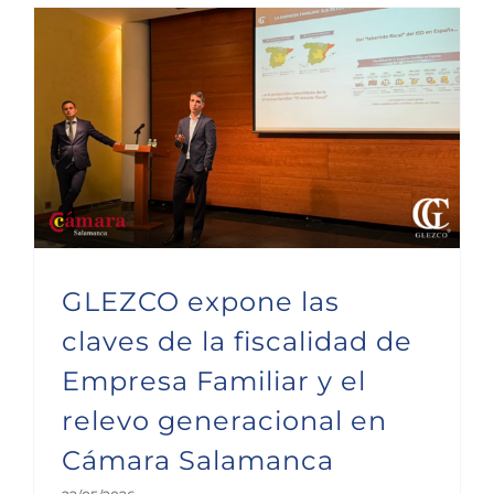
GLEZCO expone las claves de la fiscalidad de Empresa Familiar y el relevo generacional en Cámara Salamanca
GLEZCO expone las
claves de la fiscalidad de
Empresa Familiar y el
relevo generacional en
Cámara Salamanca