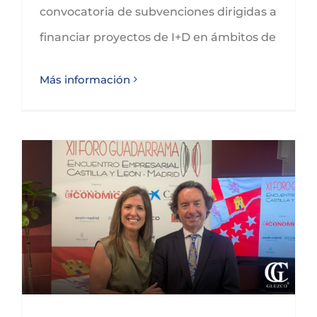
convocatoria de subvenciones dirigidas a
financiar proyectos de I+D en ámbitos de
Más información
GLEZCO, presente en el Foro Guadarrama de Castilla y León Económica