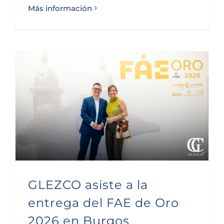
Más información
GLEZCO asiste a la entrega del FAE de Oro 2026 en Burgos
GLEZCO asiste a la
entrega del FAE de Oro
2026 en Burgos