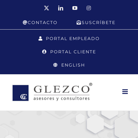
Saltar
X
LinkedIn
YouTube
Instagram
al
CONTACTO
SUSCRÍBETE
contenido
PORTAL EMPLEADO
PORTAL CLIENTE
ENGLISH