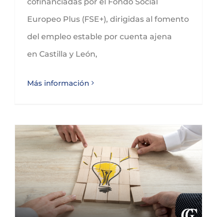
cofinanciadas por el Fondo Social
Europeo Plus (FSE+), dirigidas al fomento
del empleo estable por cuenta ajena
en Castilla y León,
Más información
Subvenciones proyectos de I+D en ámbitos de tecnologías fundamentales en Castilla y León