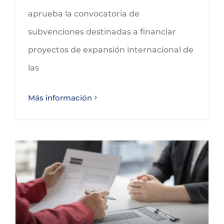
aprueba la convocatoria de
subvenciones destinadas a financiar
proyectos de expansión internacional de
las
Más información
Subvenciones al fomento del empleo estable por cuenta ajena en Castilla y León