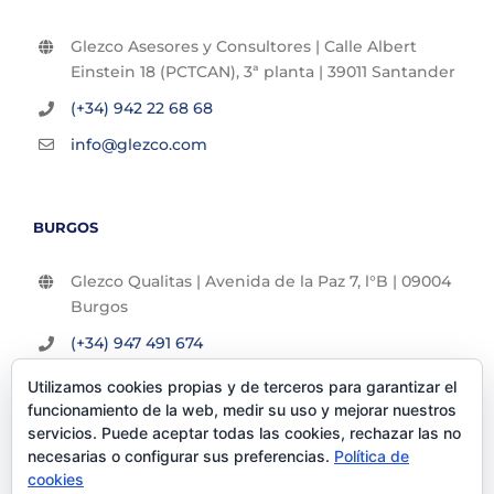
Glezco Asesores y Consultores | Calle Albert
Einstein 18 (PCTCAN), 3ª planta | 39011 Santander
(+34) 942 22 68 68
info@glezco.com
BURGOS
Glezco Qualitas | Avenida de la Paz 7, l°B | 09004
Burgos
(+34) 947 491 674
info@glezco.com
Utilizamos cookies propias y de terceros para garantizar el
funcionamiento de la web, medir su uso y mejorar nuestros
servicios. Puede aceptar todas las cookies, rechazar las no
necesarias o configurar sus preferencias.
Política de
cookies