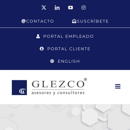
Saltar
X
LinkedIn
YouTube
Instagram
al
CONTACTO
SUSCRÍBETE
contenido
PORTAL EMPLEADO
PORTAL CLIENTE
ENGLISH