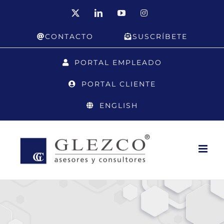
Saltar
X
LinkedIn
YouTube
Instagram
al
CONTACTO
SUSCRÍBETE
contenido
PORTAL EMPLEADO
PORTAL CLIENTE
ENGLISH