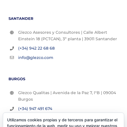
SANTANDER
Glezco Asesores y Consultores | Calle Albert
Einstein 18 (PCTCAN), 3ª planta | 39011 Santander
(+34) 942 22 68 68
info@glezco.com
BURGOS
Glezco Qualitas | Avenida de la Paz 7, l°B | 09004
Burgos
(+34) 947 491 674
info@glezco.com
Utilizamos cookies propias y de terceros para garantizar el
funcionamiento de la web, medir su uso y mejorar nuestros