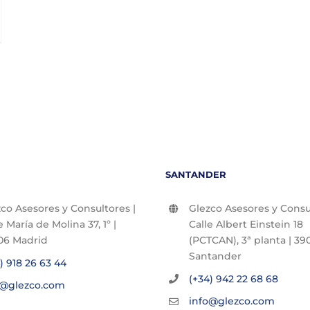
SANTANDER
co Asesores y Consultores |
Glezco Asesores y Consul
e María de Molina 37, 1º |
Calle Albert Einstein 18
06 Madrid
(PCTCAN), 3ª planta | 390
Santander
) 918 26 63 44
(+34) 942 22 68 68
o@glezco.com
info@glezco.com