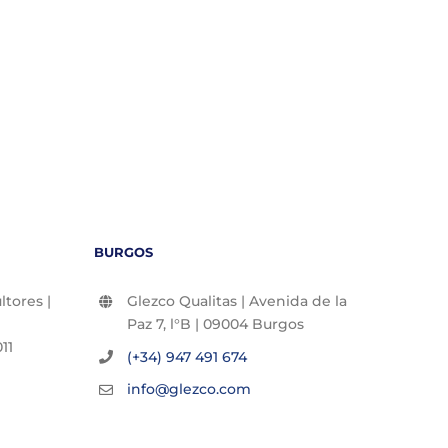
BURGOS
tores |
Glezco Qualitas | Avenida de la
Paz 7, l°B | 09004 Burgos
11
(+34) 947 491 674
info@glezco.com