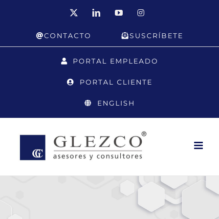
Saltar
X
LinkedIn
YouTube
Instagram
al
CONTACTO
SUSCRÍBETE
contenido
PORTAL EMPLEADO
PORTAL CLIENTE
ENGLISH