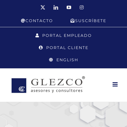
Saltar
X
LinkedIn
YouTube
Instagram
al
CONTACTO
SUSCRÍBETE
contenido
PORTAL EMPLEADO
PORTAL CLIENTE
ENGLISH