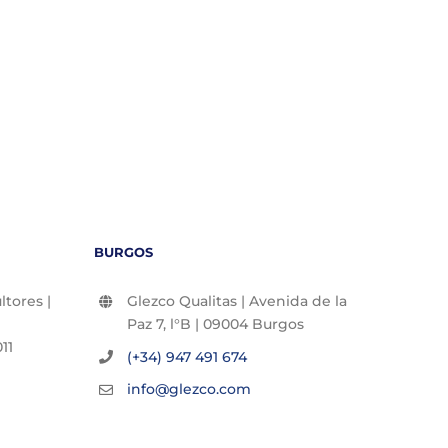
BURGOS
tores |
Glezco Qualitas | Avenida de la
Paz 7, l°B | 09004 Burgos
11
(+34) 947 491 674
info@glezco.com