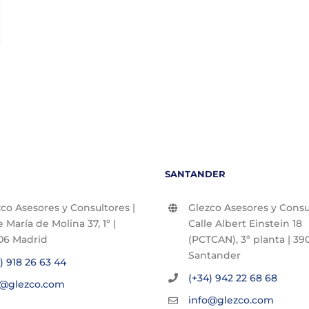
SANTANDER
co Asesores y Consultores |
Glezco Asesores y Consul
e María de Molina 37, 1º |
Calle Albert Einstein 18
06 Madrid
(PCTCAN), 3ª planta | 390
Santander
) 918 26 63 44
(+34) 942 22 68 68
o@glezco.com
info@glezco.com