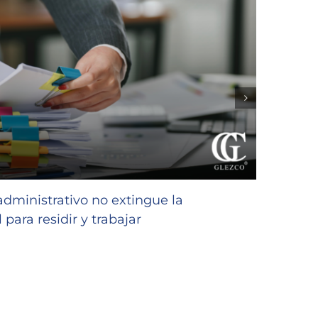
GLEZC
favor
 administrativo no extingue la
niñas
 para residir y trabajar
23/07/2