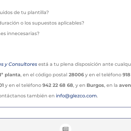
idos de tu plantilla?
duración o los supuestos aplicables?
nes innecesarias?
es y Consultores
está a tu plena disposición ante cualq
1ª planta
, en el código postal
28006
y en el teléfono
918
01
y en el teléfono
942 22 68 68
, y en
Burgos
, en la
aven
Contáctanos también en
info@glezco.com
.