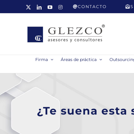
Saltar
CONTACTO
S
X
LinkedIn
YouTube
Instagram
al
contenido
Firma
Áreas de práctica
Outsourcing
¿Te suena esta 