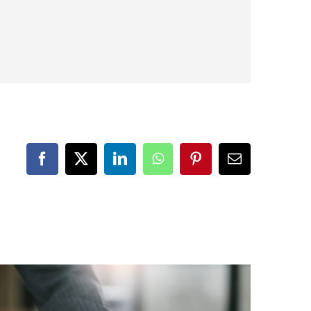
Facebook
X
LinkedIn
WhatsApp
Pinterest
Correo
electrónico