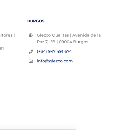
BURGOS
tores |
Glezco Qualitas | Avenida de la
Paz 7, l°B | 09004 Burgos
11
(+34) 947 491 674
info@glezco.com