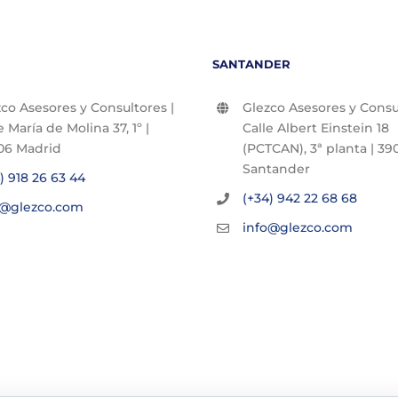
SANTANDER
co Asesores y Consultores |
Glezco Asesores y Consul
e María de Molina 37, 1º |
Calle Albert Einstein 18
06 Madrid
(PCTCAN), 3ª planta | 390
Santander
) 918 26 63 44
(+34) 942 22 68 68
o@glezco.com
info@glezco.com