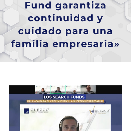
Fund garantiza
continuidad y
cuidado para una
familia empresaria»
Ver
imagen
más
grande