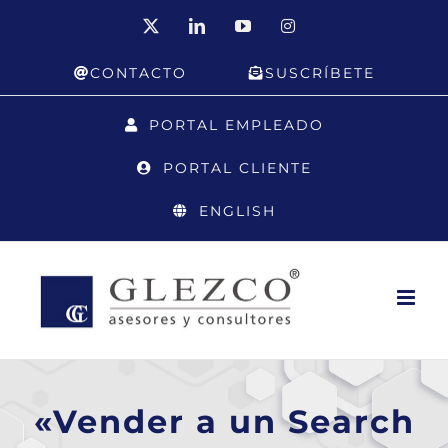
Saltar
X
LinkedIn
YouTube
Instagram
al
CONTACTO
SUSCRÍBETE
contenido
PORTAL EMPLEADO
PORTAL CLIENTE
ENGLISH
«Vender a un Search