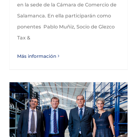
en la sede de la Cámara de Comercio de
Salamanca. En ella participarán como
ponentes Pablo Muñiz, Socio de Glezco
Tax &
Más información
Profundo orgullo y admiración por la familia López Terrés