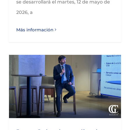
se desarrollará el martes, 12 de mayo de
2026, a
Más información
Juan Calzada explica la normativa en materia de extranjería y movilidad internacional para AEDIPE