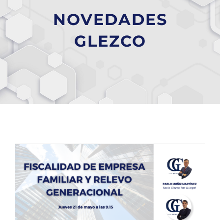
NOVEDADES
GLEZCO
GLEZCO organiza la jornada «Fiscalidad de la Empresa Familiar y relevo generacional» en Cámara Salamanca