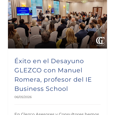
Éxito en el Desayuno GLEZCO con Manuel Romera, profesor del IE Business School
Éxito en el Desayuno
GLEZCO con Manuel
Romera, profesor del IE
Business School
06/05/2026
En Glezco Asesores y Consultores hemos