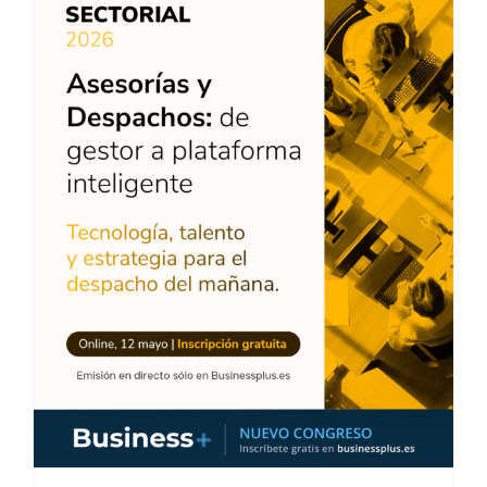
Pablo Muñiz, ponente en el Congreso de Business+ Sectorial sobre Asesorías y Despachos Profesionales 2026