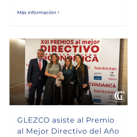
Más información
GLEZCO asiste al Premio al Mejor Directivo del Año de Castilla y León
GLEZCO asiste al Premio
al Mejor Directivo del Año