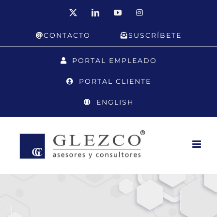
Saltar
X
LinkedIn
YouTube
Instagram
al
CONTACTO
SUSCRÍBETE
contenido
PORTAL EMPLEADO
PORTAL CLIENTE
ENGLISH