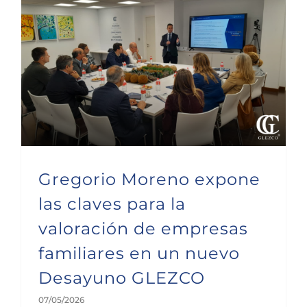
Gregorio Moreno expone las claves para la valoración de empresas familiares en un nuevo Desayuno GLEZCO
Gregorio Moreno expone
las claves para la
valoración de empresas
familiares en un nuevo
Desayuno GLEZCO
07/05/2026