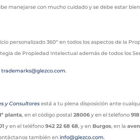
ebe manejarse con mucho cuidado y se debe estar bien
io personalizado 360º en todos los aspectos de la Prop
ategia de Propiedad Intelectual además de todos los Ser
n
trademarks@glezco.com
.
es y Consultores
está a tu plena disposición ante cualq
1ª planta
, en el código postal
28006
y en el teléfono
918
01
y en el teléfono
942 22 68 68
, y en
Burgos
, en la
aven
Contáctanos también en
info@glezco.com
.