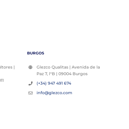
BURGOS
tores |
Glezco Qualitas | Avenida de la
Paz 7, l°B | 09004 Burgos
11
(+34) 947 491 674
info@glezco.com