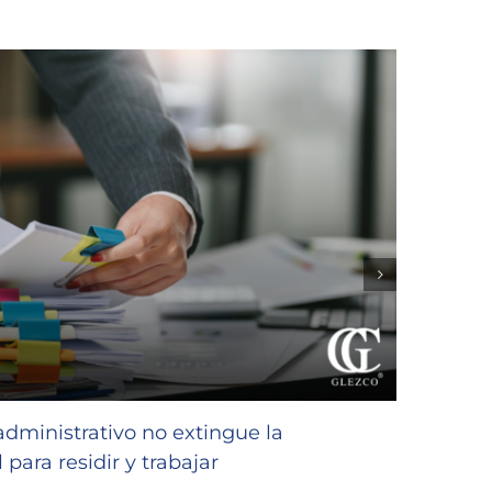
GLEZC
favor
 administrativo no extingue la
niñas
 para residir y trabajar
23/07/2