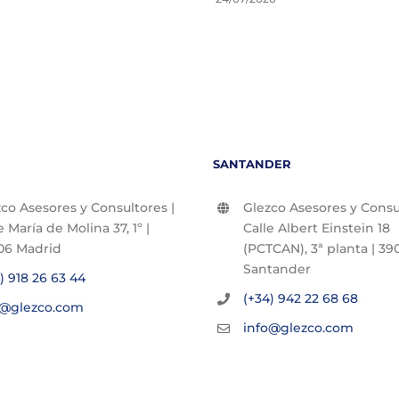
SANTANDER
co Asesores y Consultores |
Glezco Asesores y Consul
e María de Molina 37, 1º |
Calle Albert Einstein 18
06 Madrid
(PCTCAN), 3ª planta | 390
Santander
) 918 26 63 44
(+34) 942 22 68 68
o@glezco.com
info@glezco.com