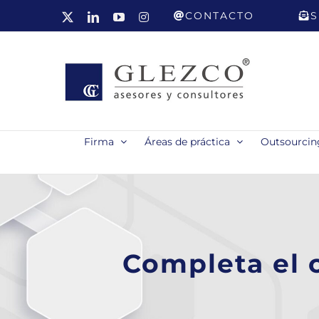
Saltar
CONTACTO
S
X
LinkedIn
YouTube
Instagram
al
contenido
Firma
Áreas de práctica
Outsourcing
Completa el 