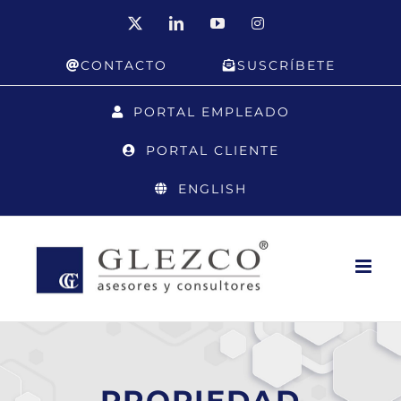
Saltar
X
LinkedIn
YouTube
Instagram
al
CONTACTO
SUSCRÍBETE
contenido
PORTAL EMPLEADO
PORTAL CLIENTE
ENGLISH
PROPIEDAD