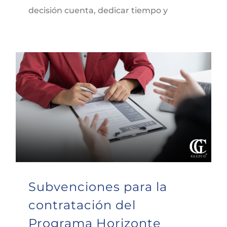
decisión cuenta, dedicar tiempo y
Subvenciones para la contratación del Programa Horizonte Empleo de Castilla-La Mancha
Subvenciones para la
contratación del
Programa Horizonte