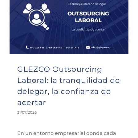
GLEZCO Outsourcing Laboral: la tranquilidad de delegar, la confianza de acertar
GLEZCO Outsourcing
Laboral: la tranquilidad de
delegar, la confianza de
acertar
31/07/2026
En un entorno empresarial donde cada