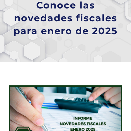
Conoce las
novedades fiscales
para enero de 2025
Ver
imagen
más
grande