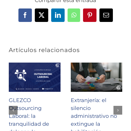
Compartir esta entrada
Facebook
X
LinkedIn
WhatsApp
Pinterest
Correo
electrónic
Artículos relacionados
GLEZCO
Extranjería: el
Outsourcing
silencio
Laboral: la
administrativo no
tranquilidad de
extingue la