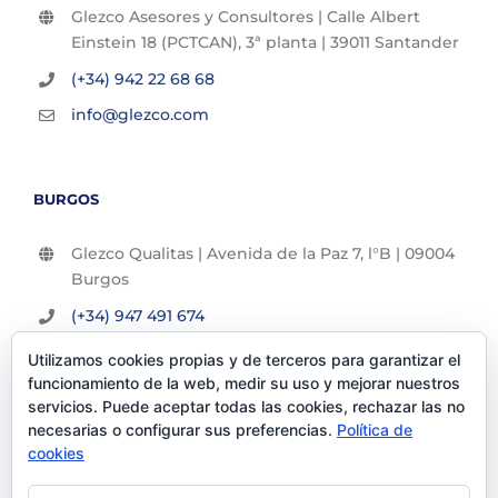
Glezco Asesores y Consultores | Calle Albert
Einstein 18 (PCTCAN), 3ª planta | 39011 Santander
(+34) 942 22 68 68
info@glezco.com
BURGOS
Glezco Qualitas | Avenida de la Paz 7, l°B | 09004
Burgos
(+34) 947 491 674
info@glezco.com
Utilizamos cookies propias y de terceros para garantizar el
funcionamiento de la web, medir su uso y mejorar nuestros
servicios. Puede aceptar todas las cookies, rechazar las no
necesarias o configurar sus preferencias.
Política de
cookies