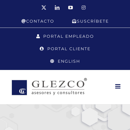
Saltar
X
LinkedIn
YouTube
Instagram
al
CONTACTO
SUSCRÍBETE
contenido
PORTAL EMPLEADO
PORTAL CLIENTE
ENGLISH