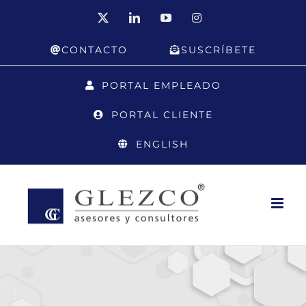
Saltar
X
LinkedIn
YouTube
Instagram
al
CONTACTO
SUSCRÍBETE
contenido
PORTAL EMPLEADO
PORTAL CLIENTE
ENGLISH