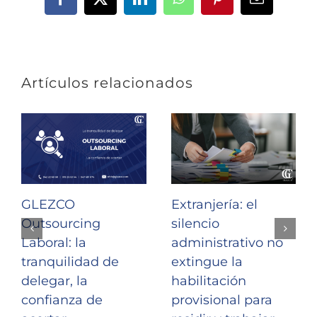
Facebook
X
LinkedIn
WhatsApp
Pinterest
Correo
electrónic
Artículos relacionados
GLEZCO
Extranjería: el
Outsourcing
silencio
Laboral: la
administrativo no
tranquilidad de
extingue la
delegar, la
habilitación
confianza de
provisional para