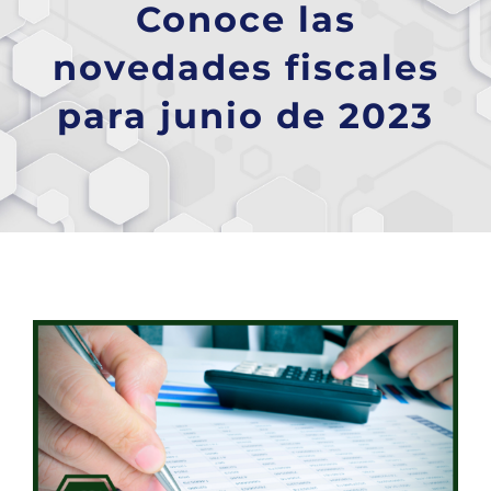
Conoce las
novedades fiscales
para junio de 2023
Ver
imagen
más
grande