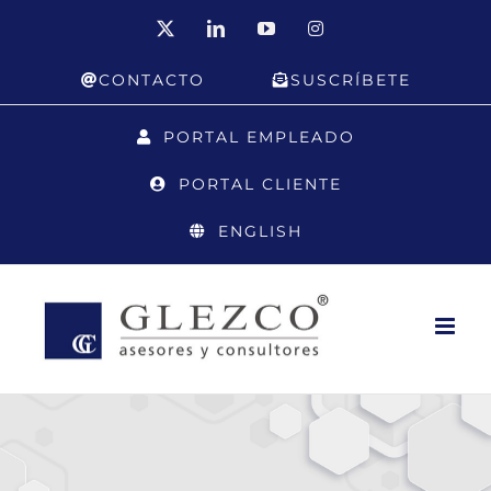
Saltar
X
LinkedIn
YouTube
Instagram
al
CONTACTO
SUSCRÍBETE
contenido
PORTAL EMPLEADO
PORTAL CLIENTE
ENGLISH