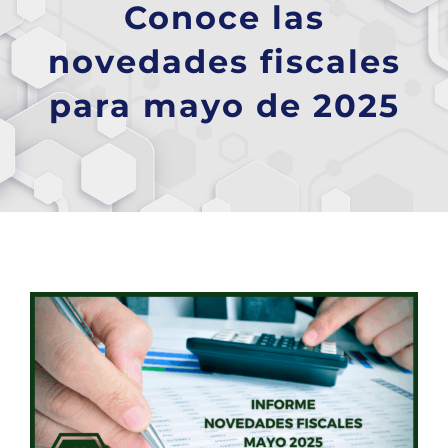
Conoce las
novedades fiscales
para mayo de 2025
Ver
imagen
más
grande