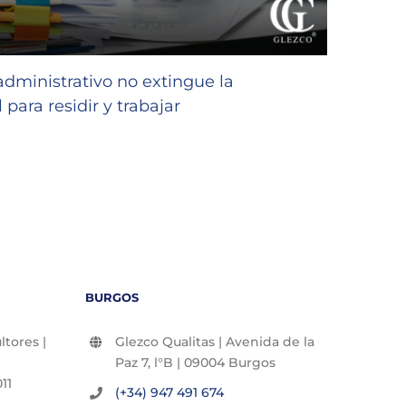
GLEZC
favor
 administrativo no extingue la
niñas
 para residir y trabajar
23/07/2
BURGOS
tores |
Glezco Qualitas | Avenida de la
Paz 7, l°B | 09004 Burgos
11
(+34) 947 491 674