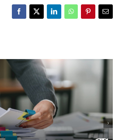
Facebook
X
LinkedIn
WhatsApp
Pinterest
Correo
electrónico