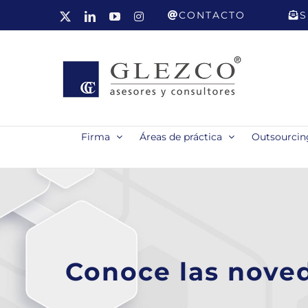
Saltar
CONTACTO
S
X
LinkedIn
YouTube
Instagram
al
contenido
Firma
Áreas de práctica
Outsourcing
Conoce las noved