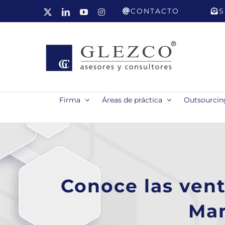
Saltar
CONTACTO
S
X
LinkedIn
YouTube
Instagram
al
contenido
Firma
Áreas de práctica
Outsourcing
Conoce las vent
Man