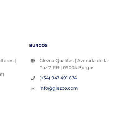
BURGOS
tores |
Glezco Qualitas | Avenida de la
Paz 7, l°B | 09004 Burgos
11
(+34) 947 491 674
info@glezco.com