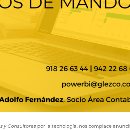
s y Consultores
por la tecnología, nos complace anunci