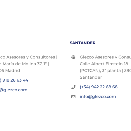
SANTANDER
co Asesores y Consultores |
Glezco Asesores y Consul
e María de Molina 37, 1º |
Calle Albert Einstein 18
06 Madrid
(PCTCAN), 3ª planta | 390
Santander
) 918 26 63 44
(+34) 942 22 68 68
o@glezco.com
info@glezco.com