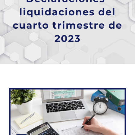
liquidaciones del
cuarto trimestre de
2023
Ver
imagen
más
grande