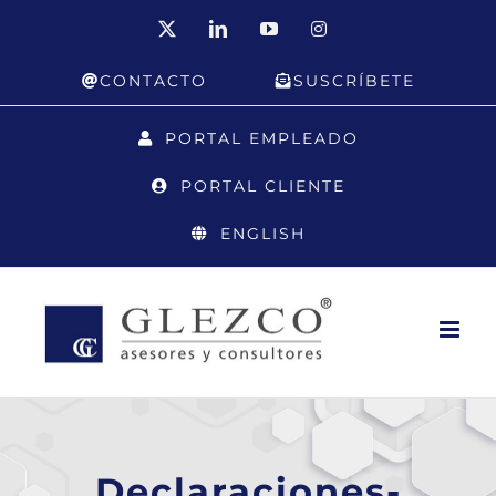
Saltar
X
LinkedIn
YouTube
Instagram
al
CONTACTO
SUSCRÍBETE
contenido
PORTAL EMPLEADO
PORTAL CLIENTE
ENGLISH
Declaraciones-