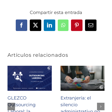
Compartir esta entrada
Facebook
X
LinkedIn
WhatsApp
Pinterest
Correo
electrónic
Artículos relacionados
GLEZCO
Extranjería: el
Outsourcing
silencio
Laboral: la
administrativo no