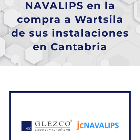
NAVALIPS en la
compra a Wartsila
de sus instalaciones
en Cantabria
Ver
imagen
más
grande