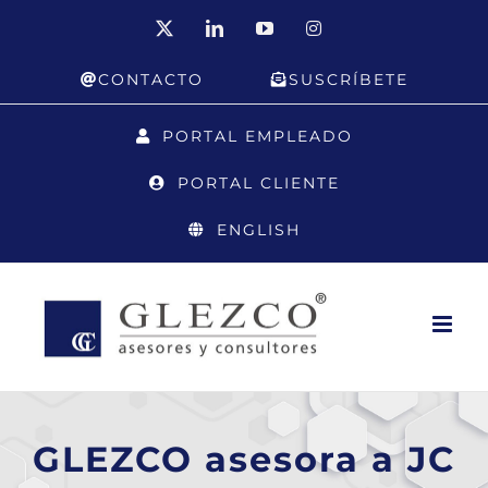
Saltar
X
LinkedIn
YouTube
Instagram
al
CONTACTO
SUSCRÍBETE
contenido
PORTAL EMPLEADO
PORTAL CLIENTE
ENGLISH
GLEZCO asesora a JC