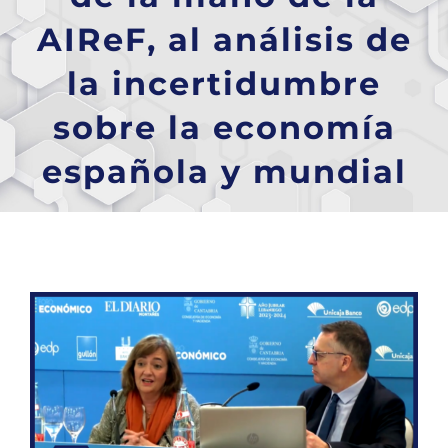
AIReF, al análisis de
la incertidumbre
sobre la economía
española y mundial
Ver
imagen
más
grande