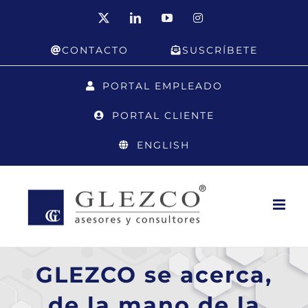
Saltar
X
LinkedIn
YouTube
Instagram
al
CONTACTO
SUSCRÍBETE
contenido
PORTAL EMPLEADO
PORTAL CLIENTE
ENGLISH
GLEZCO se acerca,
de la mano de la