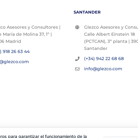
SANTANDER
co Asesores y Consultores |
Glezco Asesores y Consul
e María de Molina 37, 1º |
Calle Albert Einstein 18
06 Madrid
(PCTCAN), 3ª planta | 390
Santander
) 918 26 63 44
(+34) 942 22 68 68
o@glezco.com
info@glezco.com
ros para garantizar el funcionamiento de la