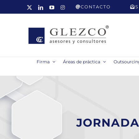
Saltar
CONTACTO
S
X
LinkedIn
YouTube
Instagram
al
contenido
Firma
Áreas de práctica
Outsourcing
JORNADA