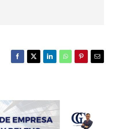
Facebook
X
LinkedIn
WhatsApp
Pinterest
Correo
electrónico