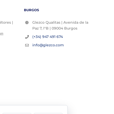
BURGOS
tores |
Glezco Qualitas | Avenida de la
Paz 7, l°B | 09004 Burgos
11
(+34) 947 491 674
info@glezco.com