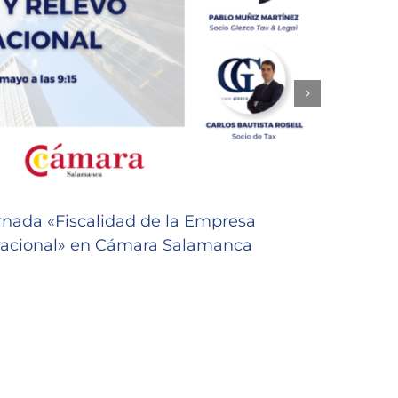
rnada «Fiscalidad de la Empresa
DESAY
eracional» en Cámara Salamanca
decis
27/04/2