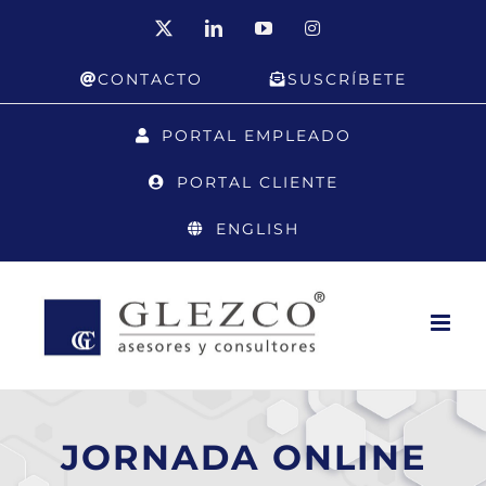
Saltar
X
LinkedIn
YouTube
Instagram
al
CONTACTO
SUSCRÍBETE
contenido
PORTAL EMPLEADO
PORTAL CLIENTE
ENGLISH
JORNADA ONLINE