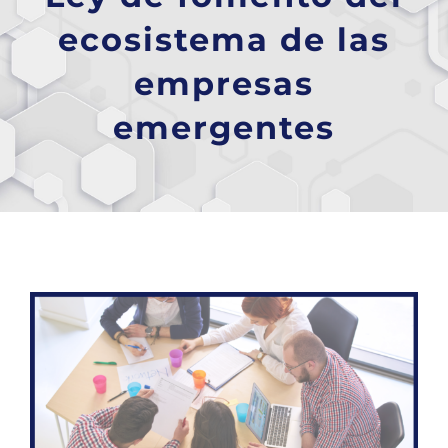
ecosistema de las
empresas
emergentes
Ver
imagen
más
grande