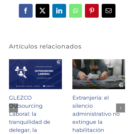
Facebook
X
LinkedIn
WhatsApp
Pinterest
Correo
electrónic
Artículos relacionados
GLEZCO
Extranjería: el
Outsourcing
silencio
Laboral: la
administrativo no
tranquilidad de
extingue la
delegar, la
habilitación