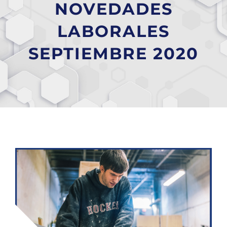
NOVEDADES
LABORALES
SEPTIEMBRE 2020
Ver
imagen
más
grande