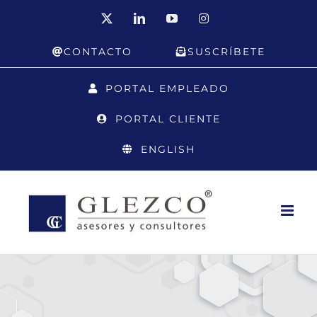
Saltar
X
LinkedIn
YouTube
Instagram
al
CONTACTO
SUSCRÍBETE
contenido
PORTAL EMPLEADO
PORTAL CLIENTE
ENGLISH