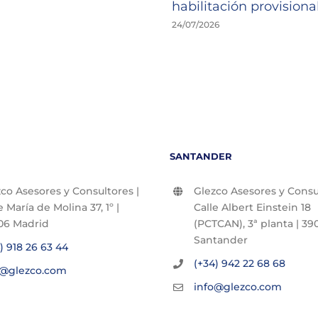
habilitación provisional
24/07/2026
SANTANDER
co Asesores y Consultores |
Glezco Asesores y Consul
e María de Molina 37, 1º |
Calle Albert Einstein 18
06 Madrid
(PCTCAN), 3ª planta | 390
Santander
) 918 26 63 44
(+34) 942 22 68 68
o@glezco.com
info@glezco.com