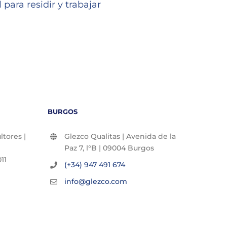
niñas
 para residir y trabajar
23/07/2
BURGOS
tores |
Glezco Qualitas | Avenida de la
Paz 7, l°B | 09004 Burgos
11
(+34) 947 491 674
info@glezco.com