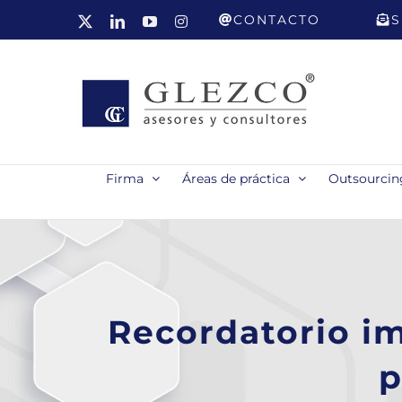
Saltar
CONTACTO
S
X
LinkedIn
YouTube
Instagram
al
contenido
Firma
Áreas de práctica
Outsourcing
Recordatorio im
p