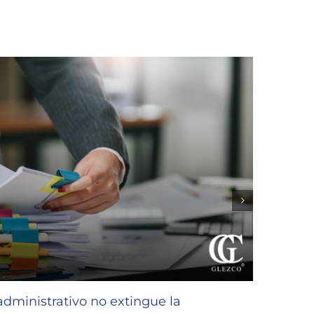
GLEZC
favor
 administrativo no extingue la