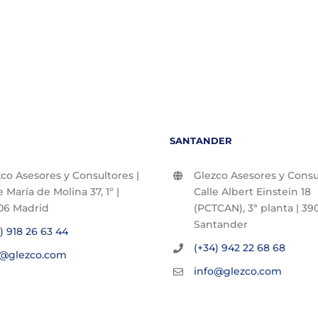
SANTANDER
co Asesores y Consultores |
Glezco Asesores y Consul
e María de Molina 37, 1º |
Calle Albert Einstein 18
06 Madrid
(PCTCAN), 3ª planta | 390
Santander
) 918 26 63 44
(+34) 942 22 68 68
o@glezco.com
info@glezco.com