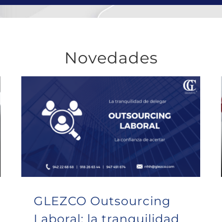
Novedades
GLEZCO Outsourcing Laboral: la tranquilidad de delegar, la confianza de acertar
GLEZCO Outsourcing
Laboral: la tranquilidad