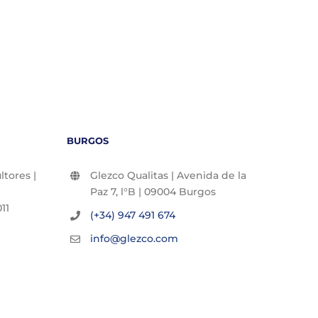
BURGOS
tores |
Glezco Qualitas | Avenida de la
Paz 7, l°B | 09004 Burgos
11
(+34) 947 491 674
info@glezco.com