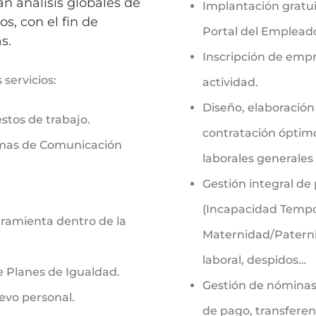
 análisis globales de
Implantación gratui
s, con el fin de
Portal del Emplead
s.
Inscripción de empr
servicios:
actividad.
Diseño, elaboración
estos de trabajo.
contratación óptimo
emas de Comunicación
laborales generales
Gestión integral de 
(Incapacidad Tempor
ramienta dentro de la
Maternidad/Paternid
laboral, despidos…
e Planes de Igualdad.
Gestión de nóminas:
evo personal.
de pago, transferen