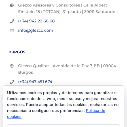
Glezco Asesores y Consultores | Calle Albert
Einstein 18 (PCTCAN), 3ª planta | 39011 Santander
(+34) 942 22 68 68
info@glezco.com
BURGOS
Glezco Qualitas | Avenida de la Paz 7, l°B | 09004
Burgos
(+34) 947 491 674
info@glezco.com
Utilizamos cookies propias y de terceros para garantizar el
funcionamiento de la web, medir su uso y mejorar nuestros
servicios. Puede aceptar todas las cookies, rechazar las no
necesarias o configurar sus preferencias.
Política de
cookies