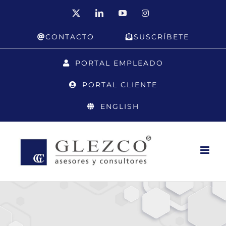
Saltar
X
LinkedIn
YouTube
Instagram
al
CONTACTO
SUSCRÍBETE
contenido
PORTAL EMPLEADO
PORTAL CLIENTE
ENGLISH