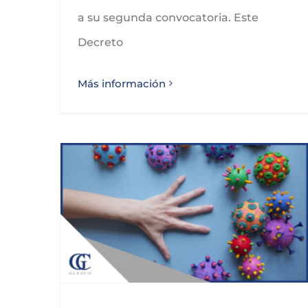
a su segunda convocatoria. Este
Decreto
Más información
CONSEJERIA DE SANIDAD, RESOLUCIONES PARA LA MODIFICACION DE MEDIDAS SANITARIAS EN CANTABRIA