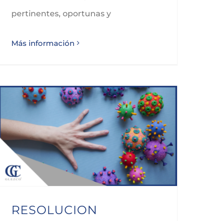
pertinentes, oportunas y
Más información
RESOLUCION CONSEJERIA DE SANIDAD, DE MODIFICACION DE MEDIDAS SANITARIAS EN CANTABRIA
RESOLUCION