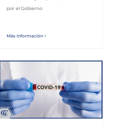
por el Gobierno
Más información
MODIFICACION MEDIDAS SANITARIAS COVID-19 CANTABRIA