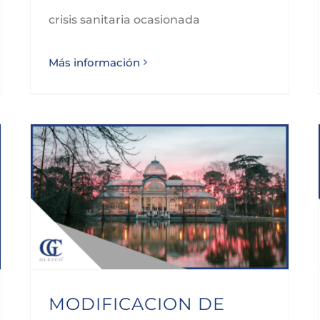
crisis sanitaria ocasionada
Más información
MODIFICACION DE MEDIDAS PREVENTIVAS COVID-19 COMUNIDAD DE MADRID
MODIFICACION DE