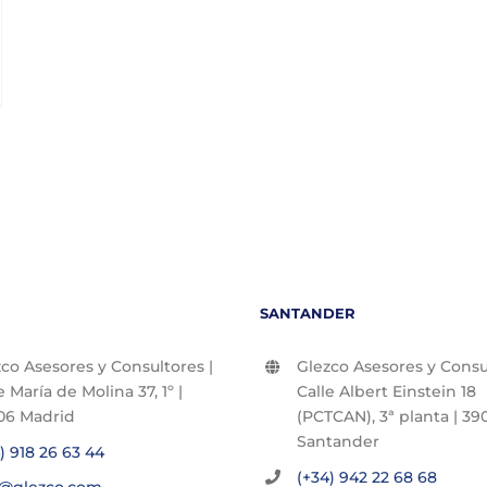
SANTANDER
co Asesores y Consultores |
Glezco Asesores y Consul
e María de Molina 37, 1º |
Calle Albert Einstein 18
06 Madrid
(PCTCAN), 3ª planta | 390
Santander
) 918 26 63 44
(+34) 942 22 68 68