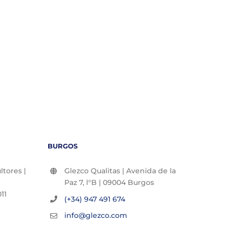
BURGOS
tores |
Glezco Qualitas | Avenida de la
Paz 7, l°B | 09004 Burgos
11
(+34) 947 491 674
info@glezco.com