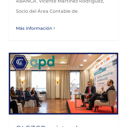
ABANCA. Vicente Martínez Rodríguez,
Socio del Área Contable de
Más información
GLEZCO asiste al Encuentro Empresarial de APD con el economista José María Rotellar