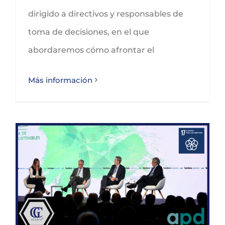
dirigido a directivos y responsables de
toma de decisiones, en el que
abordaremos cómo afrontar el
Más información
GLEZCO avanza en su formación sobre Finanzas Sostenibles de la mano de APD