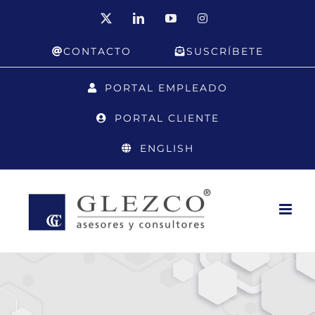
Saltar
X
LinkedIn
YouTube
Instagram
al
CONTACTO
SUSCRÍBETE
contenido
PORTAL EMPLEADO
PORTAL CLIENTE
ENGLISH