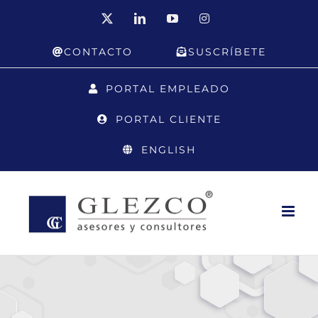
Saltar
X
LinkedIn
YouTube
Instagram
al
CONTACTO
SUSCRÍBETE
contenido
PORTAL EMPLEADO
PORTAL CLIENTE
ENGLISH