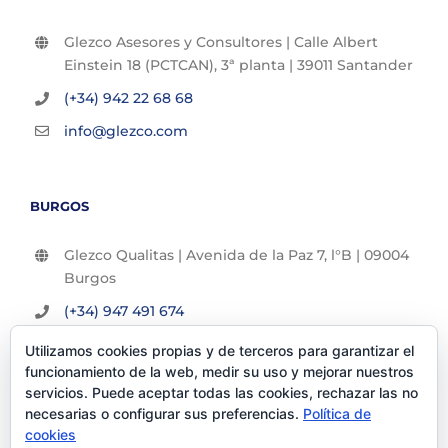
Glezco Asesores y Consultores | Calle Albert
Einstein 18 (PCTCAN), 3ª planta | 39011 Santander
(+34) 942 22 68 68
info@glezco.com
BURGOS
Glezco Qualitas | Avenida de la Paz 7, l°B | 09004
Burgos
(+34) 947 491 674
info@glezco.com
Utilizamos cookies propias y de terceros para garantizar el
funcionamiento de la web, medir su uso y mejorar nuestros
servicios. Puede aceptar todas las cookies, rechazar las no
necesarias o configurar sus preferencias.
Política de
cookies