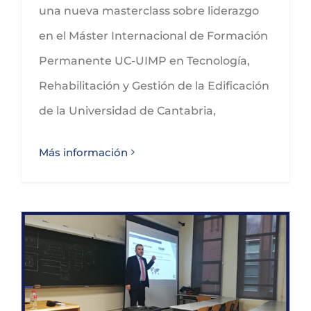
una nueva masterclass sobre liderazgo
en el Máster Internacional de Formación
Permanente UC-UIMP en Tecnología,
Rehabilitación y Gestión de la Edificación
de la Universidad de Cantabria,
Más información
David González Pescador continúa formando en liderazgo en la Universidad de Cantabria