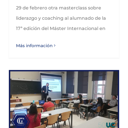
29 de febrero otra masterclass sobre
liderazgo y coaching al alumnado de la
17ª edición del Máster Internacional en
Más información
David González Pescador comparte sus secretos sobre liderazgo en la Universidad de Cantabria