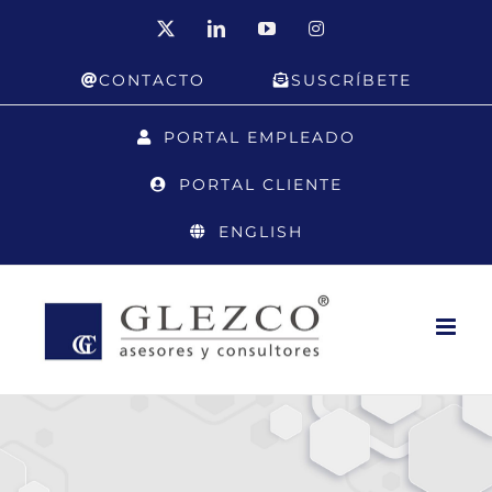
Saltar
X
LinkedIn
YouTube
Instagram
al
CONTACTO
SUSCRÍBETE
contenido
PORTAL EMPLEADO
PORTAL CLIENTE
ENGLISH