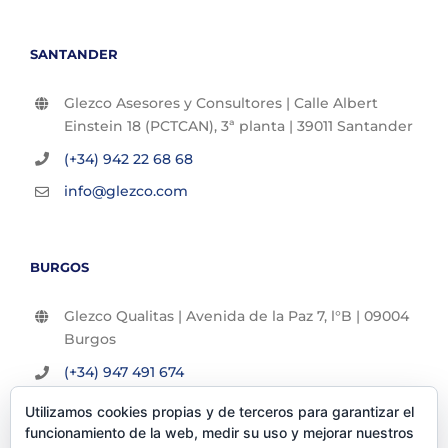
SANTANDER
Glezco Asesores y Consultores | Calle Albert
Einstein 18 (PCTCAN), 3ª planta | 39011 Santander
(+34) 942 22 68 68
info@glezco.com
BURGOS
Glezco Qualitas | Avenida de la Paz 7, l°B | 09004
Burgos
(+34) 947 491 674
info@glezco.com
Utilizamos cookies propias y de terceros para garantizar el
funcionamiento de la web, medir su uso y mejorar nuestros