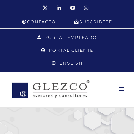
Saltar
X
LinkedIn
YouTube
Instagram
al
CONTACTO
SUSCRÍBETE
contenido
PORTAL EMPLEADO
PORTAL CLIENTE
ENGLISH