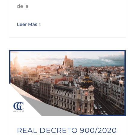
de la
Leer Más
REAL DECRETO 900/2020 ESTADO DE ALARMA COMUNIDAD DE MADRID
REAL DECRETO 900/2020