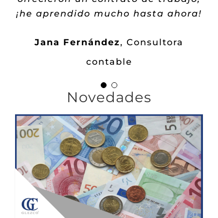
¡he aprendido mucho hasta ahora!
Tania Rado
Administración
Jana Fernández
,
Consultora
contable
Novedades
PROGRAMA DE AYUDAS SODERCAN