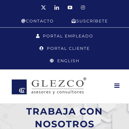
Saltar
X
LinkedIn
YouTube
Instagram
al
CONTACTO
SUSCRÍBETE
contenido
PORTAL EMPLEADO
PORTAL CLIENTE
ENGLISH
TRABAJA CON
NOSOTROS