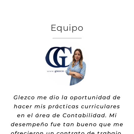
Equipo
En Glezco somos mucho más que
Glezco me dio la oportunidad de
un equipo de trabajo, nos hemos
hacer mis prácticas curriculares
convertido en una familia fuerte y
en el área de Contabilidad. Mi
desempeño fue tan bueno que me
con un objetivo en común: dar lo
ofrecieron un contrato de trabajo,
mejor de nosotros.