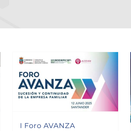
I Foro AVANZA Cantabria sobre «Sucesión y continuidad de la Empresa Familiar» de SODERCAN y ACEFAM
I Foro AVANZA