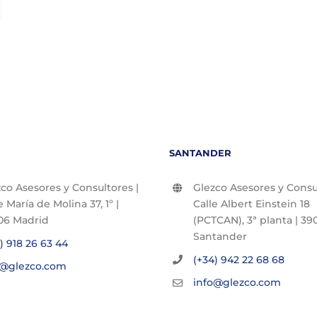
SANTANDER
co Asesores y Consultores |
Glezco Asesores y Consul
e María de Molina 37, 1º |
Calle Albert Einstein 18
06 Madrid
(PCTCAN), 3ª planta | 390
Santander
) 918 26 63 44
(+34) 942 22 68 68
o@glezco.com
info@glezco.com