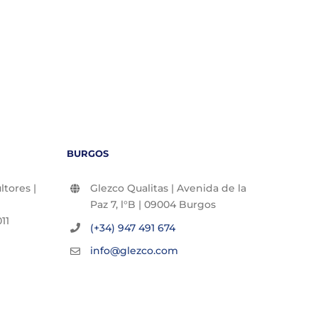
BURGOS
tores |
Glezco Qualitas | Avenida de la
Paz 7, l°B | 09004 Burgos
11
(+34) 947 491 674
info@glezco.com