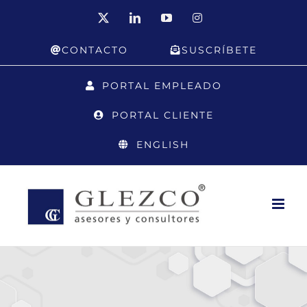
Saltar
X
LinkedIn
YouTube
Instagram
al
CONTACTO
SUSCRÍBETE
contenido
PORTAL EMPLEADO
PORTAL CLIENTE
ENGLISH