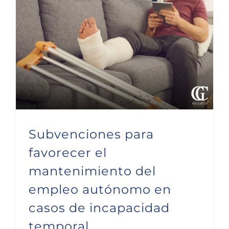
Subvenciones para favorecer el mantenimiento del empleo autónomo en casos de incapacidad temporal
Subvenciones para
favorecer el
mantenimiento del
empleo autónomo en
casos de incapacidad
temporal