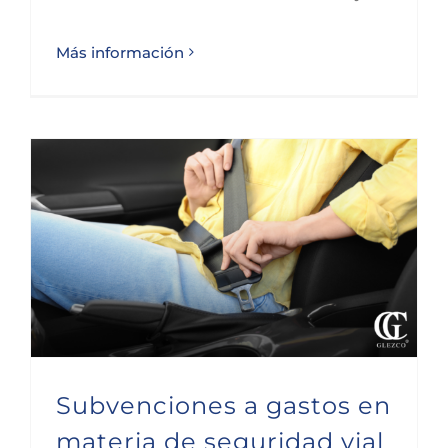
Más información
Subvenciones a gastos en materia de seguridad vial laboral
Subvenciones a gastos en
materia de seguridad vial