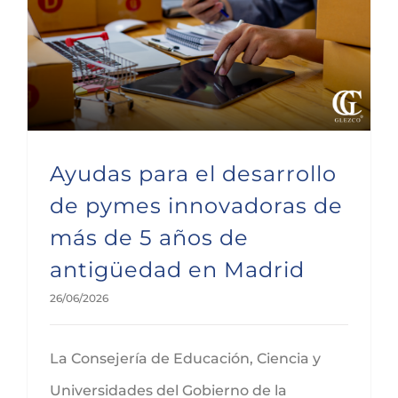
Ayudas para el desarrollo de pymes innovadoras de más de 5 años de antigüedad en Madrid
Ayudas para el desarrollo
de pymes innovadoras de
más de 5 años de
antigüedad en Madrid
26/06/2026
La Consejería de Educación, Ciencia y
Universidades del Gobierno de la