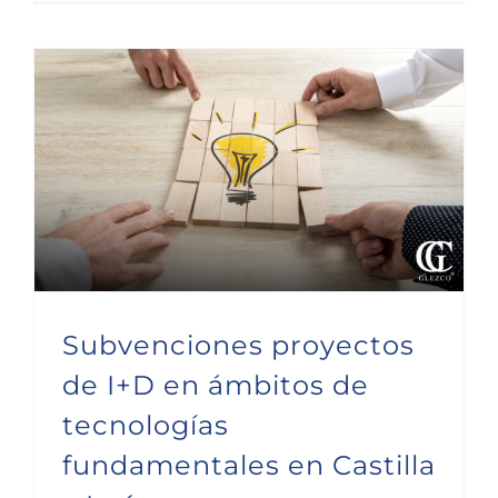
Subvenciones proyectos de I+D en ámbitos de tecnologías fundamentales en Castilla y León
Subvenciones proyectos
de I+D en ámbitos de
tecnologías
fundamentales en Castilla