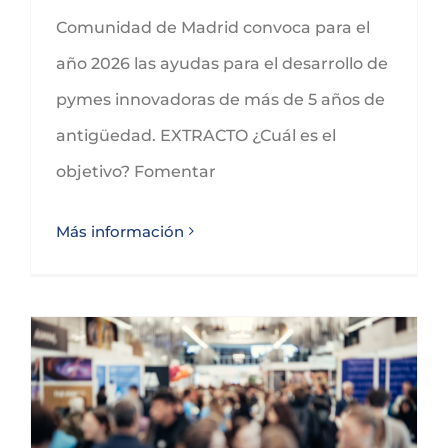
Comunidad de Madrid convoca para el
año 2026 las ayudas para el desarrollo de
pymes innovadoras de más de 5 años de
antigüedad. EXTRACTO ¿Cuál es el
objetivo? Fomentar
Más información
Subvenciones para la participación en las ferias internacionales sectores industriales en Castilla-La Mancha