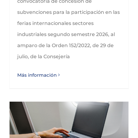
convocatoria de concesión de
subvenciones para la participación en las
ferias internacionales sectores
industriales segundo semestre 2026, al
amparo de la Orden 152/2022, de 29 de
julio, de la Consejería
Más información
Subvenciones a gastos en I+D+ i en prevención de riesgos laborales