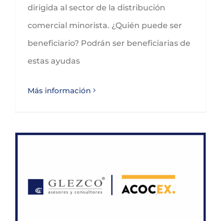
dirigida al sector de la distribución
comercial minorista. ¿Quién puede ser
beneficiario? Podrán ser beneficiarias de
estas ayudas
Más información
Andrés Díaz se une a la Asociación Española de Profesionales de Comercio Exterior