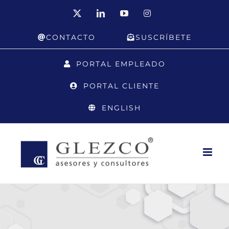
Saltar
X
LinkedIn
YouTube
Instagram
al
CONTACTO
SUSCRÍBETE
contenido
PORTAL EMPLEADO
PORTAL CLIENTE
ENGLISH