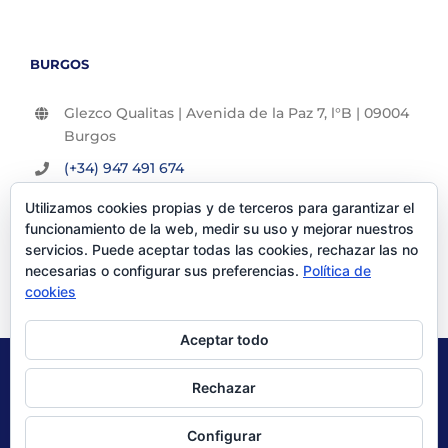
BURGOS
Glezco Qualitas | Avenida de la Paz 7, l°B | 09004
Burgos
(+34) 947 491 674
info@glezco.com
Utilizamos cookies propias y de terceros para garantizar el
funcionamiento de la web, medir su uso y mejorar nuestros
servicios. Puede aceptar todas las cookies, rechazar las no
necesarias o configurar sus preferencias.
Política de
cookies
Aceptar todo
© Glezco Asesores y Consultores 2019 | Todos los derechos
Rechazar
reservados |
Politica de Privacidad
|
Aviso Legal
Configurar
X
LinkedIn
YouTube
Instagram