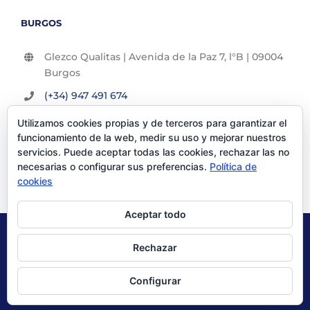
BURGOS
Glezco Qualitas | Avenida de la Paz 7, l°B | 09004
Burgos
(+34) 947 491 674
info@glezco.com
Utilizamos cookies propias y de terceros para garantizar el
funcionamiento de la web, medir su uso y mejorar nuestros
servicios. Puede aceptar todas las cookies, rechazar las no
necesarias o configurar sus preferencias.
Política de
cookies
Aceptar todo
© Glezco Asesores y Consultores 2019 | Todos los derechos
Rechazar
reservados |
Politica de Privacidad
|
Aviso Legal
Configurar
X
LinkedIn
YouTube
Instagram