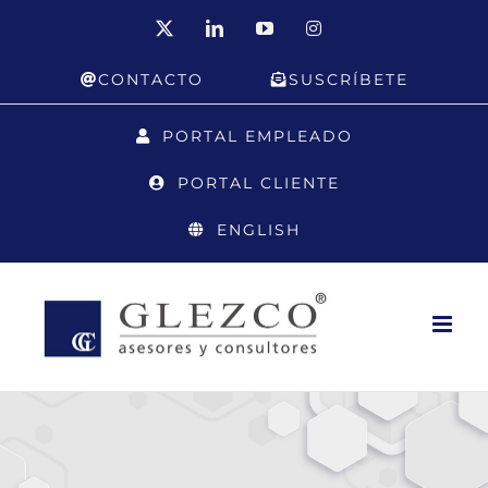
Saltar
X
LinkedIn
YouTube
Instagram
al
CONTACTO
SUSCRÍBETE
contenido
PORTAL EMPLEADO
PORTAL CLIENTE
ENGLISH