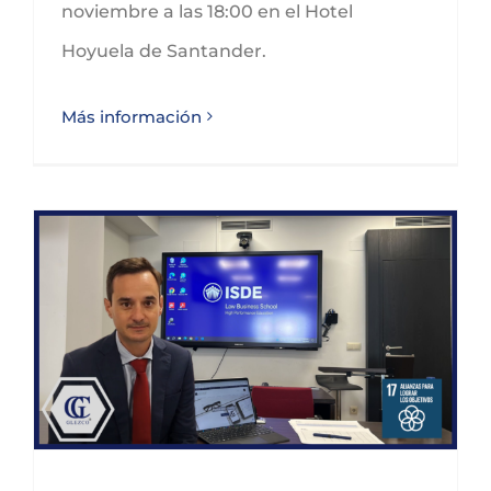
noviembre a las 18:00 en el Hotel
Hoyuela de Santander.
Más información
Pablo Muñiz preside el Tribunal de TFM del Máster en Abogacía Internacional de ISDE