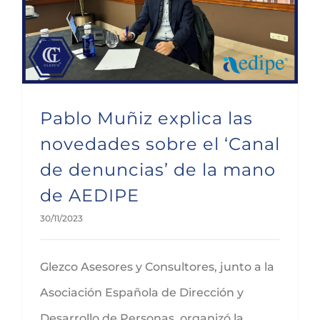
Pablo Muñiz explica las novedades sobre el ‘Canal de denuncias’ de la mano de AEDIPE
Pablo Muñiz explica las
novedades sobre el ‘Canal
de denuncias’ de la mano
de AEDIPE
30/11/2023
Glezco Asesores y Consultores, junto a la
Asociación Española de Dirección y
Desarrollo de Personas, organizó la