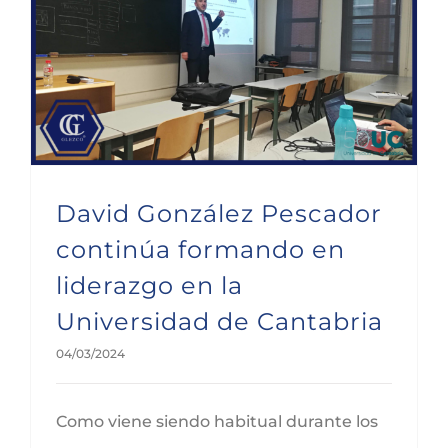
David González Pescador continúa formando en liderazgo en la Universidad de Cantabria
David González Pescador
continúa formando en
liderazgo en la
Universidad de Cantabria
04/03/2024
Como viene siendo habitual durante los