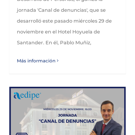
jornada 'Canal de denuncias', que se
desarrolló este pasado miércoles 29 de
noviembre en el Hotel Hoyuela de
Santander. En él, Pablo Muñiz,
Más información
GLEZCO y AEDIPE organizan la jornada «Canal de denuncias»