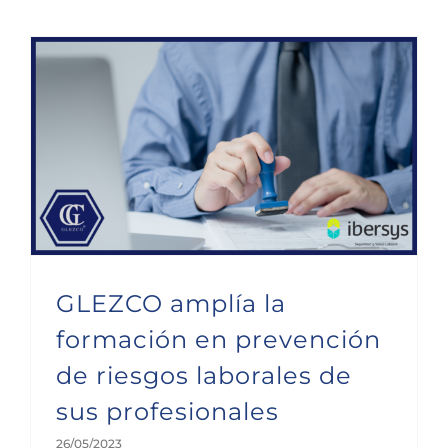
GLEZCO amplía la formación en prevención de riesgos laborales de sus profesionales
GLEZCO amplía la
formación en prevención
de riesgos laborales de
sus profesionales
26/05/2023