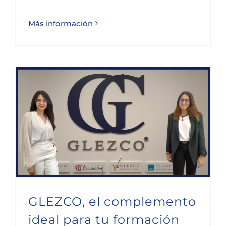
Más información
GLEZCO, el complemento ideal para tu formación académica
GLEZCO, el complemento
ideal para tu formación