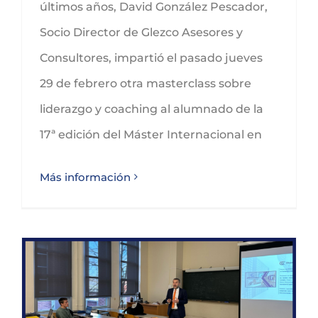
últimos años, David González Pescador,
Socio Director de Glezco Asesores y
Consultores, impartió el pasado jueves
29 de febrero otra masterclass sobre
liderazgo y coaching al alumnado de la
17ª edición del Máster Internacional en
Más información
David González Pescador forma en emprendimiento e innovación al alumnado del Máster en Costas y Puertos de la UC