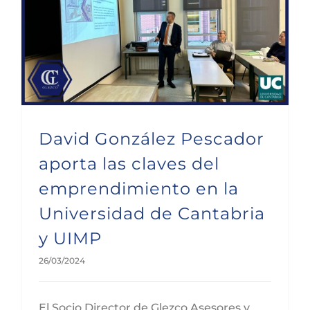
David González Pescador aporta las claves del emprendimiento en la Universidad de Cantabria y UIMP
David González Pescador
aporta las claves del
emprendimiento en la
Universidad de Cantabria
y UIMP
26/03/2024
El Socio Director de Glezco Asesores y