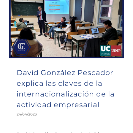
David González Pescador explica las claves de la internacionalización de la actividad empresarial
David González Pescador
explica las claves de la
internacionalización de la
actividad empresarial
24/04/2023