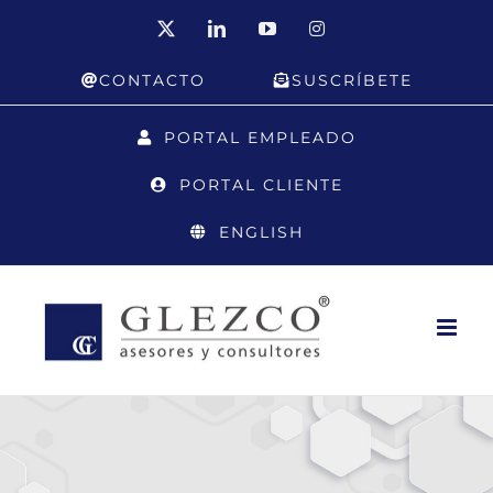
Saltar
X
LinkedIn
YouTube
Instagram
al
CONTACTO
SUSCRÍBETE
contenido
PORTAL EMPLEADO
PORTAL CLIENTE
ENGLISH