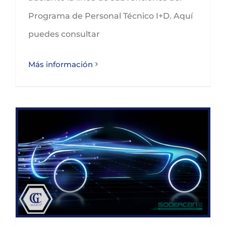
Programa de Personal Técnico I+D. Aquí
puedes consultar
Más información
Ayudas a proyectos de I+D en el sector de la automoción en Cantabria