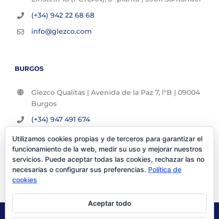
(+34) 942 22 68 68
info@glezco.com
BURGOS
Glezco Qualitas | Avenida de la Paz 7, l°B | 09004
Burgos
(+34) 947 491 674
info@glezco.com
Utilizamos cookies propias y de terceros para garantizar el
funcionamiento de la web, medir su uso y mejorar nuestros
servicios. Puede aceptar todas las cookies, rechazar las no
necesarias o configurar sus preferencias.
Política de
cookies
Aceptar todo
© Glezco Asesores y Consultores 2019 | Todos los derechos