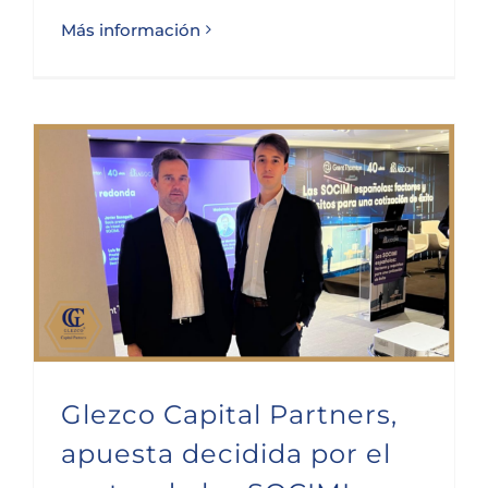
Más información
Glezco Capital Partners, apuesta decidida por el sector de las SOCIMI
Glezco Capital Partners,
apuesta decidida por el