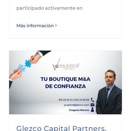
participado activamente en
Más información
Glezco Capital Partners, tu boutique M&A de confianza
Glezco Capital Partners,