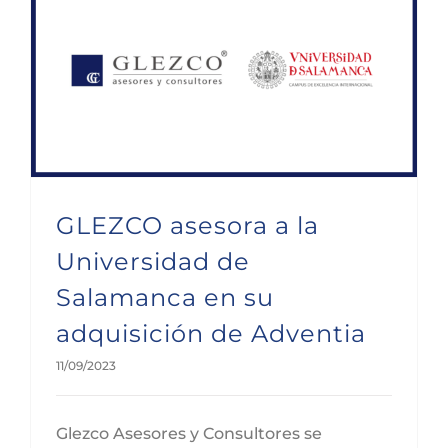
GLEZCO asesora a la Universidad de Salamanca en su adquisición de Adventia
GLEZCO asesora a la
Universidad de
Salamanca en su
adquisición de Adventia
11/09/2023
Glezco Asesores y Consultores se