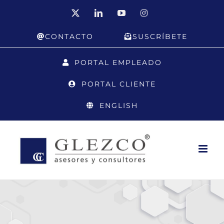
Saltar
X
LinkedIn
YouTube
Instagram
al
CONTACTO
SUSCRÍBETE
contenido
PORTAL EMPLEADO
PORTAL CLIENTE
ENGLISH