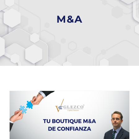
M&A
Glezco Capital Partners, tu boutique M&A de confianza