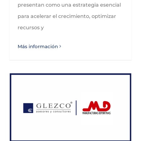
presentan como una estrategia esencial
para acelerar el crecimiento, optimizar
recursos y
Más información
GLEZCO asesora a Manufacturas Deportivas en su venta a Albor Capital