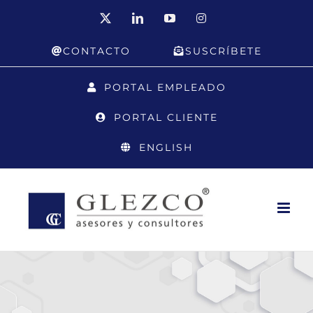
Saltar
X
LinkedIn
YouTube
Instagram
al
CONTACTO
SUSCRÍBETE
contenido
PORTAL EMPLEADO
PORTAL CLIENTE
ENGLISH