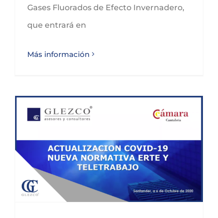
Gases Fluorados de Efecto Invernadero,
que entrará en
Más información
JORNADA ONLINE CON LA CÁMARA DE COMERCIO CANTABRIA: NUEVA NORMATIVA ERTE Y TELETRABAJO