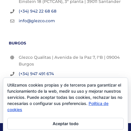
Einstein 18 (PCTCAN), 3ª planta | 39011 Santander
(+34) 942 22 68 68
info@glezco.com
BURGOS
Glezco Qualitas | Avenida de la Paz 7, l°B | 09004
Burgos
(+34) 947 491 674
info@glezco.com
Utilizamos cookies propias y de terceros para garantizar el
funcionamiento de la web, medir su uso y mejorar nuestros
servicios. Puede aceptar todas las cookies, rechazar las no
necesarias o configurar sus preferencias.
Política de
cookies
Aceptar todo