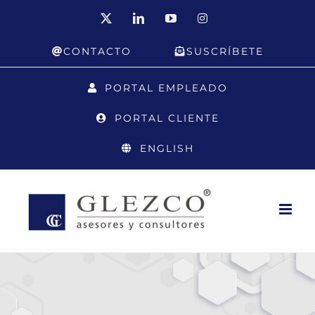
Saltar
X
LinkedIn
YouTube
Instagram
al
CONTACTO
SUSCRÍBETE
contenido
PORTAL EMPLEADO
PORTAL CLIENTE
ENGLISH