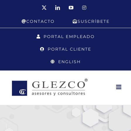
Saltar
X
LinkedIn
YouTube
Instagram
al
CONTACTO
SUSCRÍBETE
contenido
PORTAL EMPLEADO
PORTAL CLIENTE
ENGLISH