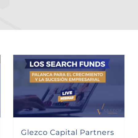
Glezco Capital Partners organiza un webinar sobre Search Funds
Glezco Capital Partners